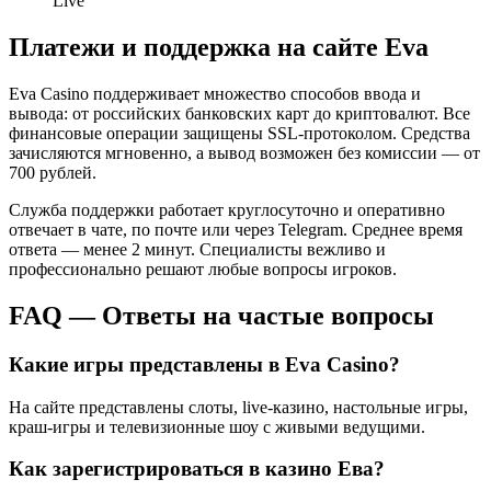
Live"
Платежи и поддержка на сайте Eva
Eva Casino поддерживает множество способов ввода и
вывода: от российских банковских карт до криптовалют. Все
финансовые операции защищены SSL-протоколом. Средства
зачисляются мгновенно, а вывод возможен без комиссии — от
700 рублей.
Служба поддержки работает круглосуточно и оперативно
отвечает в чате, по почте или через Telegram. Среднее время
ответа — менее 2 минут. Специалисты вежливо и
профессионально решают любые вопросы игроков.
FAQ — Ответы на частые вопросы
Какие игры представлены в Eva Casino?
На сайте представлены слоты, live-казино, настольные игры,
краш-игры и телевизионные шоу с живыми ведущими.
Как зарегистрироваться в казино Ева?