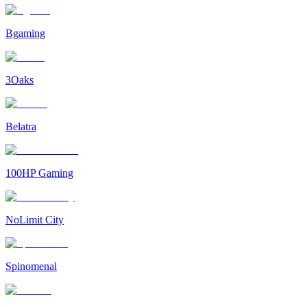
Bgaming
3Oaks
Belatra
100HP Gaming
NoLimit City
Spinomenal