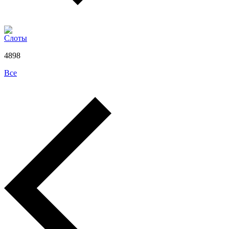
Слоты
4898
Все