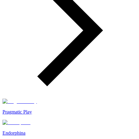
Pragmatic Play
Endorphina