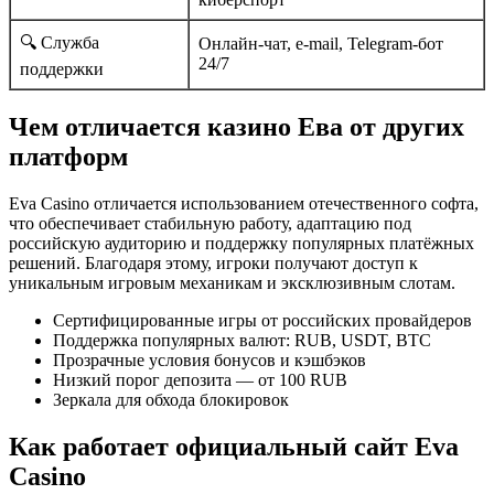
🔍 Служба
Онлайн-чат, e-mail, Telegram-бот
24/7
поддержки
Чем отличается казино Ева от других
платформ
Eva Casino отличается использованием отечественного софта,
что обеспечивает стабильную работу, адаптацию под
российскую аудиторию и поддержку популярных платёжных
решений. Благодаря этому, игроки получают доступ к
уникальным игровым механикам и эксклюзивным слотам.
Сертифицированные игры от российских провайдеров
Поддержка популярных валют: RUB, USDT, BTC
Прозрачные условия бонусов и кэшбэков
Низкий порог депозита — от 100 RUB
Зеркала для обхода блокировок
Как работает официальный сайт Eva
Casino