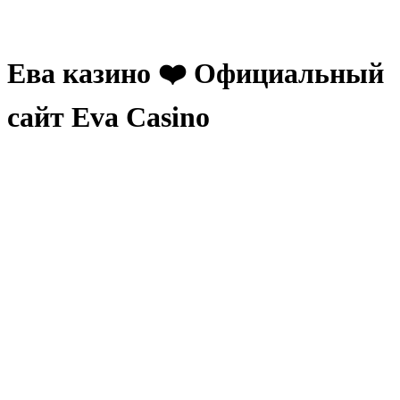
Ева казино ❤️ Официальный
сайт Eva Casino
Календарь сюрпризов
новая награда
ждёт вас
каждый день
!
Подробнее
Подробнее
Один враг —
и ваш выигрыш
до
70 000 ₽
!
Крутить
Крутить