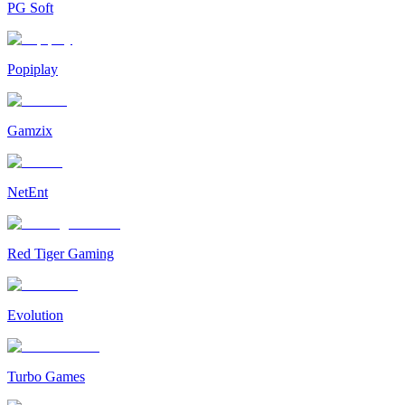
PG Soft
Popiplay
Gamzix
NetEnt
Red Tiger Gaming
Evolution
Turbo Games