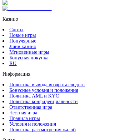
Казино
Слоты
Новые игры
Популярные
Лайв казино
Мгновенные игры
Бонусная покупка
RU
Информация
Политика вывода возврата средств
Бонусные условия и положения
Политика AML и KYC
Политика конфиденциальности
Ответственная игра
Честная игра
Правила игры
Условия и положения
Политика рассмотрения жалоб