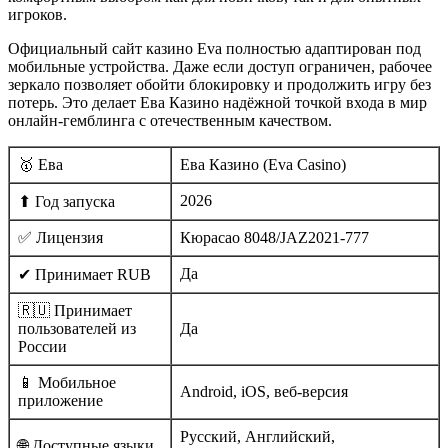
игроков.
Официальный сайт казино Eva полностью адаптирован под
мобильные устройства. Даже если доступ ограничен, рабочее
зеркало позволяет обойти блокировку и продолжить игру без
потерь. Это делает Ева Казино надёжной точкой входа в мир
онлайн-гемблинга с отечественным качеством.
🥇 Ева
Ева Казино (Eva Casino)
2026
⬆ Год запуска
✅ Лицензия
Кюрасао 8048/JAZ2021-777
Да
✔ Принимает RUB
🇷🇺 Принимает
пользователей из
Да
России
📱 Мобильное
Android, iOS, веб-версия
приложение
Русский, Английский,
🌐 Доступные языки